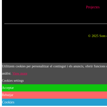
Projectes
© 2025 Som co
Utilitzem cookies per personalitzar el contingut i els anuncis, oferir funcions 
anàlisi.
View more
Cookies settings
Acceptar
Rebutjar
Cookies