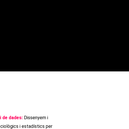
si de dades:
Dissenyem i
iològics i estadístics per