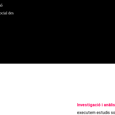
ió
ocial des
QUÈ FEM?
Investigació i anàli
executem estudis soc