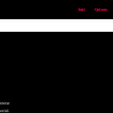
Inici
Qui som
enerar
social.