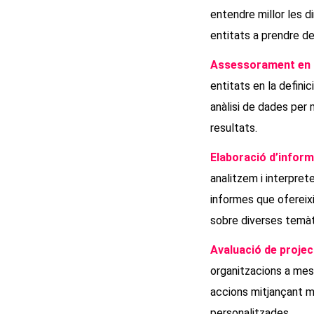
entendre millor les d
entitats a prendre de
Assessorament en 
entitats en la definic
anàlisi de dades per 
resultats.
Elaboració d’inform
analitzem i interpre
informes que ofereixi
sobre diverses temàt
Avaluació de projec
organitzacions a mes
accions mitjançant m
personalitzades.